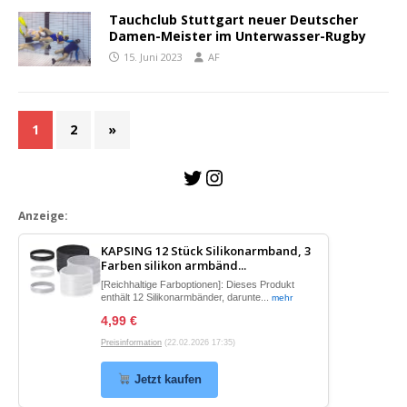
Tauchclub Stuttgart neuer Deutscher
Damen-Meister im Unterwasser-Rugby
15. Juni 2023
AF
1
2
»
Anzeige
:
KAPSING 12 Stück Silikonarmband, 3
Farben silikon armbänd...
[Reichhaltige Farboptionen]: Dieses Produkt
enthält 12 Silikonarmbänder, darunte...
mehr
4,99 €
Preisinformation
(22.02.2026 17:35)
Jetzt kaufen