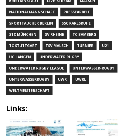
KRISTIANSTADT
LIVE-STREAM
MALSCH
NATIONALMANNSCHAFT
PRESSEARBEIT
SPORTTAUCHER BERLIN
SSC KARLSRUHE
STC MÜNCHEN
SV RHEINE
TC BAMBERG
TC STUTTGART
TSV MALSCH
TURNIER
U21
UG LANGEN
UNDERWATER RUGBY
UNDERWATER RUGBY LEAGUE
UNTERWASSER-RUGBY
UNTERWASSERRUGBY
UWR
UWRL
WELTMEISTERSCHAFT
Links: