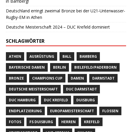
in Bamberg!
Deutschland erringt zweimal Bronze bei der U21-Unterwasser-
Rugby-EM in Athen
Deutsche Meisterschaft 2024 – DUC Krefeld dominiert
SCHLAGWÖRTER
ATHEN
AUSRÜSTUNG
BALL
BAMBERG
BAYERISCHE DAMEN
BERLIN
BIELEFELD/PADERBORN
BRONZE
CHAMPIONS CUP
DAMEN
DARMSTADT
DEUTSCHE MEISTERSCHAFT
DUC DARMSTADT
DUC HAMBURG
DUC KREFELD
DUISBURG
ENDPLATZIERUNG
EUROPAMEISTERSCHAFT
FLOSSEN
FOTOS
FS DUISBURG
HERREN
KREFELD