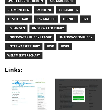
SPORTTAUCHER BERLIN
SSC KARLSRUHE
STC MÜNCHEN
SV RHEINE
TC BAMBERG
TC STUTTGART
TSV MALSCH
TURNIER
U21
UG LANGEN
UNDERWATER RUGBY
UNDERWATER RUGBY LEAGUE
UNTERWASSER-RUGBY
UNTERWASSERRUGBY
UWR
UWRL
WELTMEISTERSCHAFT
Links: