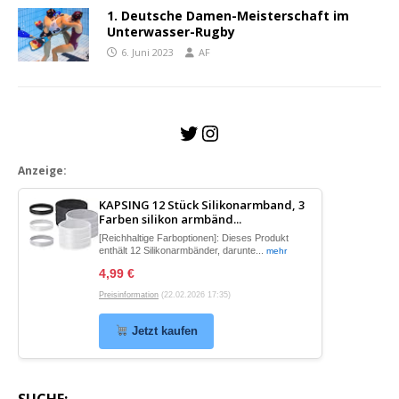
1. Deutsche Damen-Meisterschaft im
Unterwasser-Rugby
6. Juni 2023
AF
Anzeige
:
KAPSING 12 Stück Silikonarmband, 3
Farben silikon armbänd...
[Reichhaltige Farboptionen]: Dieses Produkt
enthält 12 Silikonarmbänder, darunte...
mehr
4,99 €
Preisinformation
(22.02.2026 17:35)
Jetzt kaufen
SUCHE: