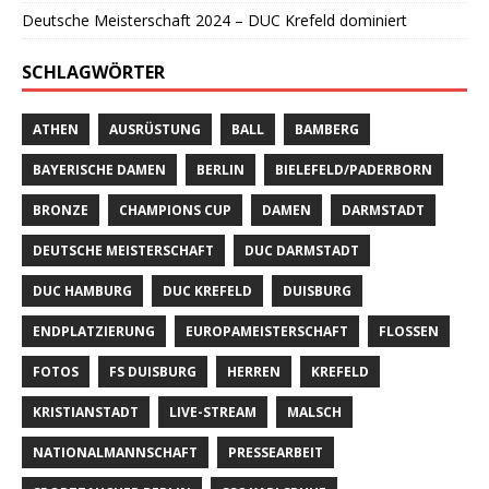
Deutsche Meisterschaft 2024 – DUC Krefeld dominiert
SCHLAGWÖRTER
ATHEN
AUSRÜSTUNG
BALL
BAMBERG
BAYERISCHE DAMEN
BERLIN
BIELEFELD/PADERBORN
BRONZE
CHAMPIONS CUP
DAMEN
DARMSTADT
DEUTSCHE MEISTERSCHAFT
DUC DARMSTADT
DUC HAMBURG
DUC KREFELD
DUISBURG
ENDPLATZIERUNG
EUROPAMEISTERSCHAFT
FLOSSEN
FOTOS
FS DUISBURG
HERREN
KREFELD
KRISTIANSTADT
LIVE-STREAM
MALSCH
NATIONALMANNSCHAFT
PRESSEARBEIT