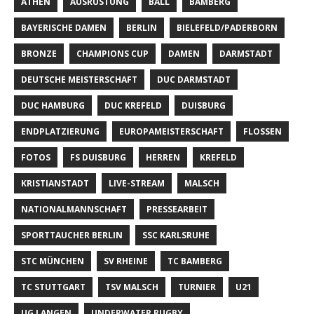
ATHEN
AUSRÜSTUNG
BALL
BAMBERG
BAYERISCHE DAMEN
BERLIN
BIELEFELD/PADERBORN
BRONZE
CHAMPIONS CUP
DAMEN
DARMSTADT
DEUTSCHE MEISTERSCHAFT
DUC DARMSTADT
DUC HAMBURG
DUC KREFELD
DUISBURG
ENDPLATZIERUNG
EUROPAMEISTERSCHAFT
FLOSSEN
FOTOS
FS DUISBURG
HERREN
KREFELD
KRISTIANSTADT
LIVE-STREAM
MALSCH
NATIONALMANNSCHAFT
PRESSEARBEIT
SPORTTAUCHER BERLIN
SSC KARLSRUHE
STC MÜNCHEN
SV RHEINE
TC BAMBERG
TC STUTTGART
TSV MALSCH
TURNIER
U21
UG LANGEN
UNDERWATER RUGBY