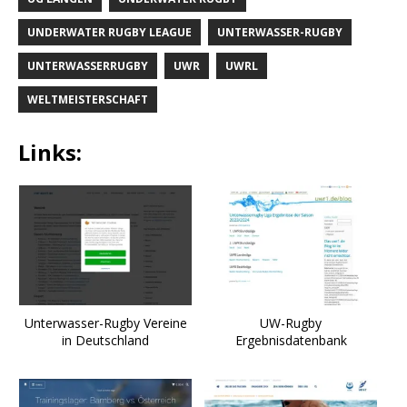
UNDERWATER RUGBY LEAGUE
UNTERWASSER-RUGBY
UNTERWASSERRUGBY
UWR
UWRL
WELTMEISTERSCHAFT
Links:
Unterwasser-Rugby Vereine
UW-Rugby
in Deutschland
Ergebnisdatenbank