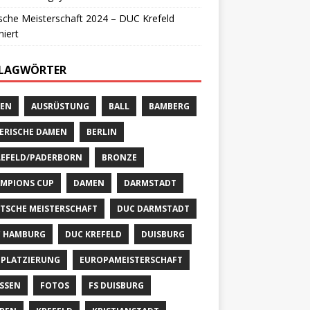
che Meisterschaft 2024 – DUC Krefeld
iert
LAGWÖRTER
EN
AUSRÜSTUNG
BALL
BAMBERG
ERISCHE DAMEN
BERLIN
LEFELD/PADERBORN
BRONZE
MPIONS CUP
DAMEN
DARMSTADT
TSCHE MEISTERSCHAFT
DUC DARMSTADT
 HAMBURG
DUC KREFELD
DUISBURG
PLATZIERUNG
EUROPAMEISTERSCHAFT
SSEN
FOTOS
FS DUISBURG