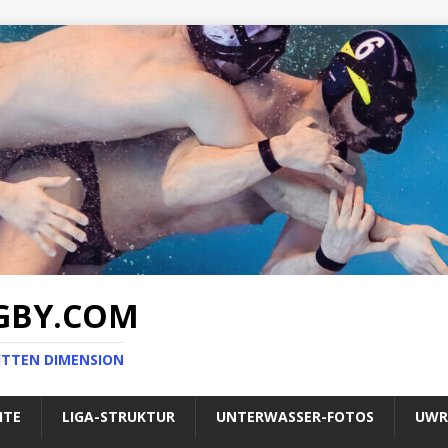
GBY.COM
ITTEN DIMENSION
HTE
LIGA-STRUKTUR
UNTERWASSER-FOTOS
UWR