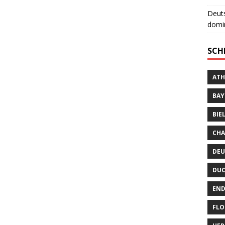
Deuts
domin
SCH
ATH
BAY
BIE
CHA
DEU
DUC
END
FLO