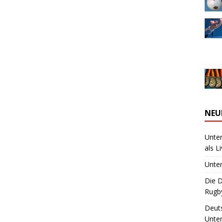
NEU
Unter
als L
Unter
Die D
Rugby
Deuts
Unte