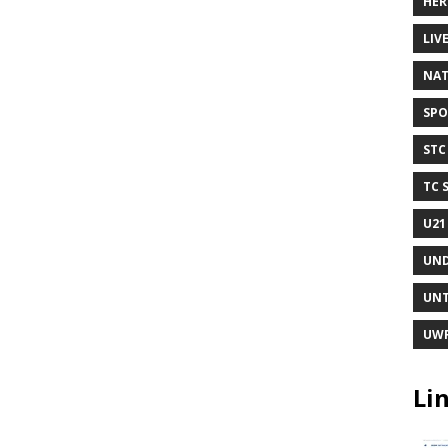
HER
LIV
NAT
SPO
STC
TC 
U21
UND
UNT
UW
Lin