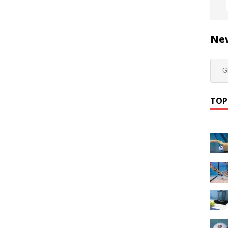
New
TOP