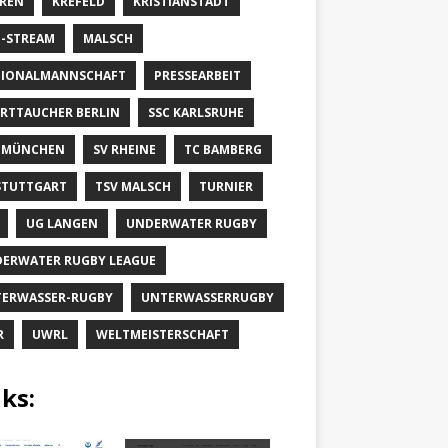
REN
KREFELD
KRISTIANSTADT
E-STREAM
MALSCH
IONALMANNSCHAFT
PRESSEARBEIT
RTTAUCHER BERLIN
SSC KARLSRUHE
 MÜNCHEN
SV RHEINE
TC BAMBERG
STUTTGART
TSV MALSCH
TURNIER
UG LANGEN
UNDERWATER RUGBY
ERWATER RUGBY LEAGUE
ERWASSER-RUGBY
UNTERWASSERRUGBY
R
UWRL
WELTMEISTERSCHAFT
ks: