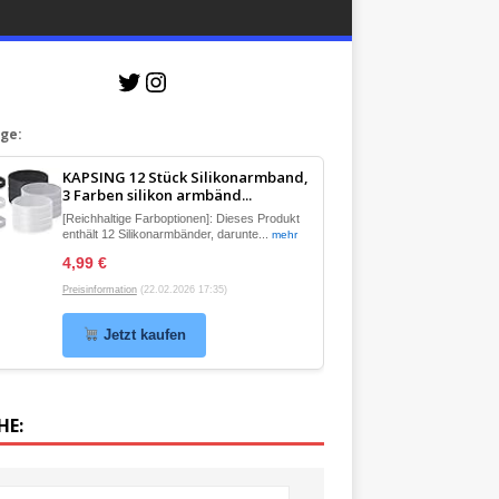
ige
:
KAPSING 12 Stück Silikonarmband,
3 Farben silikon armbänd...
[Reichhaltige Farboptionen]: Dieses Produkt
enthält 12 Silikonarmbänder, darunte...
mehr
4,99 €
Preisinformation
(22.02.2026 17:35)
Jetzt kaufen
HE: